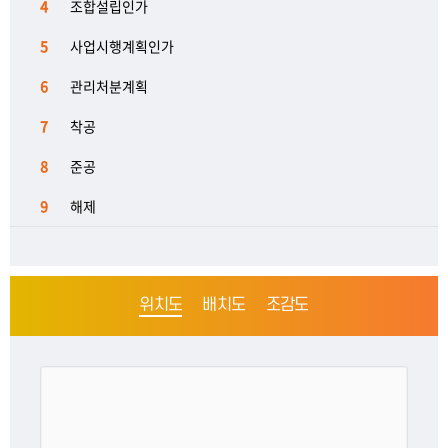
4
조합설립인가
5
사업시행계획인가
6
관리처분계획
7
착공
8
준공
9
해제
위치도
배치도
조감도