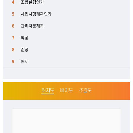
4
조합설립인가
5
사업시행계획인가
6
관리처분계획
7
착공
8
준공
9
해제
위치도
배치도
조감도