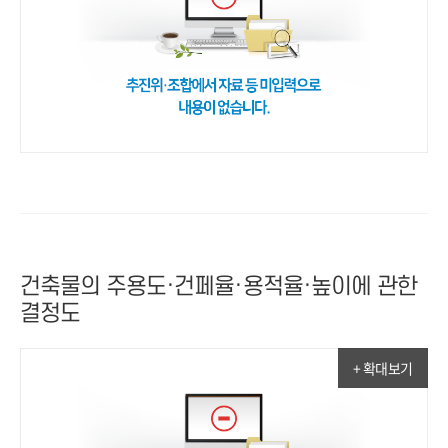
건축물의 주용도·건페율·용적율·높이에 관한
결정도
+ 확대보기